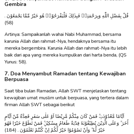
Gembira
قُلْ بِفَضْلِ اللّٰهِ وَبِرَحْمَتِهٖ فَبِذٰلِكَ فَلْيَفْرَحُوْاۗ هُوَ خَيْرٌ مِّمَّا يَجْمَعُوْنَ .
(58)
Artinya: Sampaikanlah wahai Nabi Muhammad, bersama
karunia Allah dan rahmat-Nya, hendaknya bersama itu
mereka bergembira. Karunia Allah dan rahmat-Nya itu lebih
baik dari apa yang mereka kumpulkan dari harta benda, (QS
Yunus: 58).
7. Doa Menyambut Ramadan tentang Kewajiban
Berpuasa
Saat tiba bulan Ramadan, Allah SWT menjelaskan tentang
kewajiban umat muslim untuk berpuasa, yang tertera dalam
firman Allah SWT sebagai berikut
اَيَّامًا مَّعْدُوْدٰتٍۗ فَمَنْ كَانَ مِنْكُمْ مَّرِيْضًا اَوْ عَلٰى سَفَرٍ فَعِدَّةٌ مِّنْ اَيَّامٍ
اُخَرَ ۗ وَعَلَى الَّذِيْنَ يُطِيْقُوْنَهٗ فِدْيَةٌ طَعَامُ مِسْكِيْنٍۗ فَمَنْ تَطَوَّعَ خَيْرًا فَهُوَ
خَيْرٌ لَّهٗ ۗ وَاَنْ تَصُوْمُوْا خَيْرٌ لَّكُمْ اِنْ كُنْتُمْ تَعْلَمُوْنَ . (184)