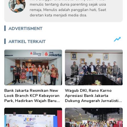
menulis tentang dunia parenting sejak usia
remaja, Menulis adalah panggilan hati, Saat
deretan kata menjadi media doa.
ADVERTISMENT
ARTIKEL TERKAIT
Bank Jakarta Resmikan New
Wagub DKI, Rano Karno
Look Branch KCP Kebayoran
Apresiasi Bank Jakarta
Park, Hadirkan Wajah Baru
Dukung Anugerah Jurnalistik
yang Lebih Modern
MHT 2026, Dorong Karya
Berkualitas Sambut 5 Abad
Jakarta