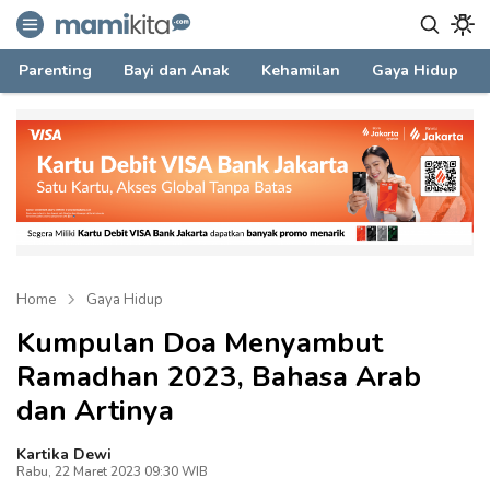
mamikita.com
Informasi Parenting untuk Mami Milenial
Parenting
Bayi dan Anak
Kehamilan
Gaya Hidup
Home
Gaya Hidup
Kumpulan Doa Menyambut
Ramadhan 2023, Bahasa Arab
dan Artinya
Kartika Dewi
Rabu, 22 Maret 2023 09:30 WIB