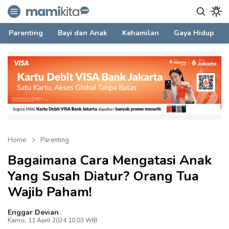
mamikita.com
Informasi Parenting untuk Mami Milenial
Parenting
Bayi dan Anak
Kehamilan
Gaya Hidup
Home
Parenting
Bagaimana Cara Mengatasi Anak
Yang Susah Diatur? Orang Tua
Wajib Paham!
Enggar Devian
Kamis, 11 April 2024 10:03 WIB