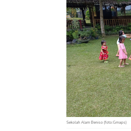
Sekolah Alam Beniso (foto:Gmaps)