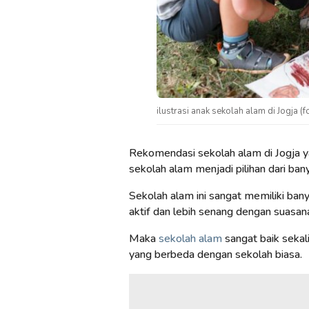
ilustrasi anak sekolah alam di Jogja (f
Rekomendasi sekolah alam di Jogja ya
sekolah alam menjadi pilihan dari b
Sekolah alam ini sangat memiliki ban
aktif dan lebih senang dengan suasana
Maka
sekolah alam
sangat baik sekali
yang berbeda dengan sekolah biasa.