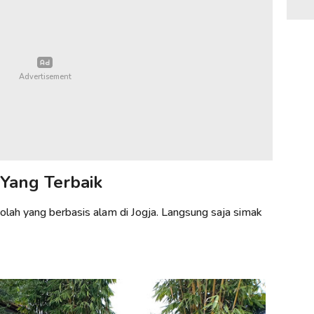
 Yang Terbaik
olah yang berbasis alam di Jogja. Langsung saja simak