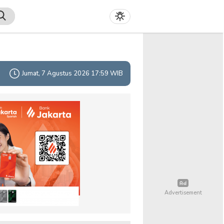
Jumat, 7 Agustus 2026 17:59 WIB