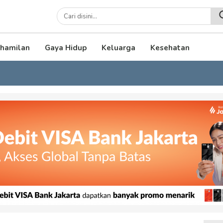
lenial
hamilan
Gaya Hidup
Keluarga
Kesehatan