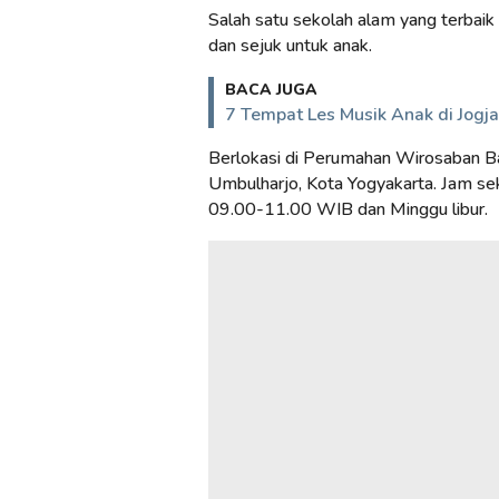
Salah satu sekolah alam yang terbaik
dan sejuk untuk anak.
BACA JUGA
7 Tempat Les Musik Anak di Jogj
Berlokasi di Perumahan Wirosaban Ba
Umbulharjo, Kota Yogyakarta. Jam se
09.00-11.00 WIB dan Minggu libur.