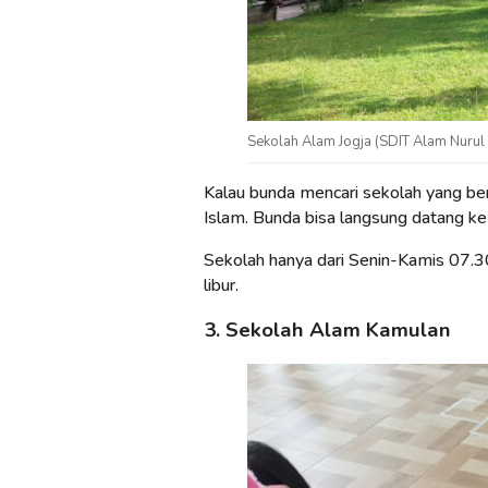
Sekolah Alam Jogja (SDIT Alam Nurul
Kalau bunda mencari sekolah yang be
Islam. Bunda bisa langsung datang ke
Sekolah hanya dari Senin-Kamis 07
libur.
3. Sekolah Alam Kamulan