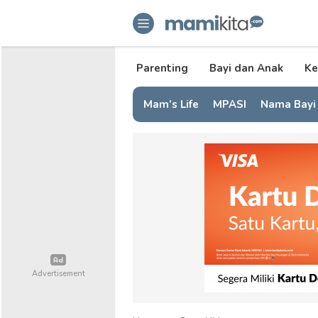
mamikita.com
Informasi Parenting untuk Mami Mi
Parenting
Bayi dan Anak
Ke
Mam’s Life
MPASI
Nama Bayi