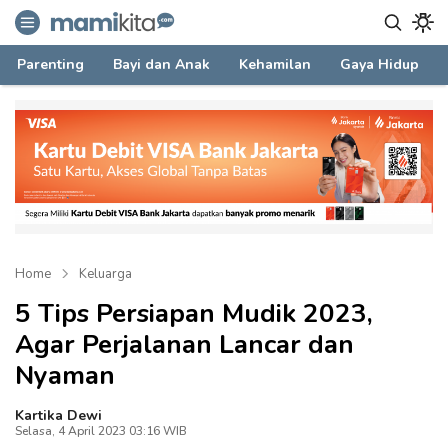
mamikita.com
Informasi Parenting untuk Mami Milenial
Parenting
Bayi dan Anak
Kehamilan
Gaya Hidup
Home
Keluarga
5 Tips Persiapan Mudik 2023,
Agar Perjalanan Lancar dan
Nyaman
Kartika Dewi
Selasa, 4 April 2023 03:16 WIB