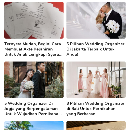
Ternyata Mudah, Begini Cara
5 Pilihan Wedding Organizer
Membuat Akte Kelahiran
Di Jakarta Terbaik Untuk
Untuk Anak Lengkapi Syarat
Anda!
Berkasnya!
5 Wedding Organizer Di
8 Pilihan Wedding Organizer
Jogja yang Berpengalaman
di Bali Untuk Pernikahan
Untuk Wujudkan Pernikahan
yang Berkesan
Impianmu!