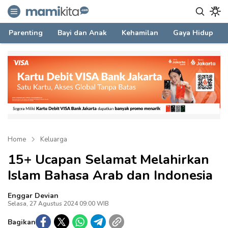
mamikita.com
Informasi Parenting untuk Mami Milenial
Parenting
Bayi dan Anak
Kehamilan
Gaya Hidup
Home
Keluarga
15+ Ucapan Selamat Melahirkan
Islam Bahasa Arab dan Indonesia
Enggar Devian
Selasa, 27 Agustus 2024 09:00 WIB
Bagikan