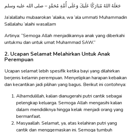
جَعَلَهُ اللهُ مُبَارَكًا عَلَيكَ وَعَلَى أُمَّةِ مُحَمَّدٍ – صلى الله عليه وسلم
Ja’alallahu mubaarokan ‘alaika, wa ‘ala ummati Muhammadin
Sallalahu ‘alaihi wasallam
Artinya: “Semoga Allah menjadikannya anak yang diberkahi
untukmu dan untuk umat Muhammad SAW.”
2. Ucapan Selamat Melahirkan Untuk Anak
Perempuan
Ucapan selamat lebih spesifik ketika bayi yang dilahirkan
berjenis kelamin perempuan. Menyelipkan harapan kebaikan
dan kecantikan jadi pilihan yang bagus. Berikut ini contohnya:
Alhamdulillah, kalian dianugerahi putri cantik sebagai
pelengkap keluarga. Semoga Allah mengasihi kalian
dalam mendidiknya hingga kelak menjadi orang yang
bermanfaat.
Masyaallah. Selamat, ya, atas kelahiran putri yang
cantik dan menggemaskan ini. Semoga tumbuh