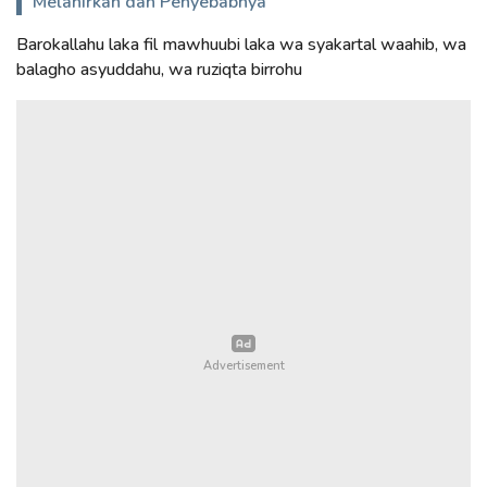
Melahirkan dan Penyebabnya
Barokallahu laka fil mawhuubi laka wa syakartal waahib, wa
balagho asyuddahu, wa ruziqta birrohu