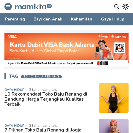
mamikita.com
Informasi Parenting untuk Mami Milenial
Parenting
Bayi dan Anak
Kehamilan
Gaya Hidup
TAG
TOKO BAJU RENANG
GAYA HIDUP
-
2 tahun yang lalu
10 Rekomendasi Toko Baju Renang di
Bandung Harga Terjangkau Kualitas
Terbaik
GAYA HIDUP
-
2 tahun yang lalu
7 Pilihan Toko Baju Renang di Jogja