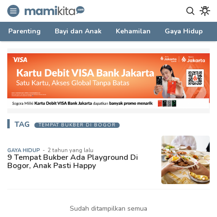
mamikita.com
Informasi Parenting untuk Mami Milenial
Parenting
Bayi dan Anak
Kehamilan
Gaya Hidup
TAG
TEMPAT BUKBER DI BOGOR
GAYA HIDUP
-
2 tahun yang lalu
9 Tempat Bukber Ada Playground Di
Bogor, Anak Pasti Happy
Sudah ditampilkan semua