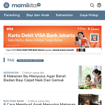
mamikita.com
Informasi Parenting untuk Mami Milenial
Parenting
Bayi dan Anak
Kehamilan
Gaya Hidup
TAG
MAKANAN SEHAT
KESEHATAN
-
2 tahun yang lalu
8 Makanan Ibu Menyusui Agar Berat
Badan Bayi Cepat Naik Dan Gemuk
BAYI DAN ANAK
-
2 tahun yang lalu
6 Cara Membuat Anak Menyukai Makanan