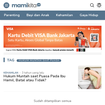
mamikita.com
Informasi Parenting untuk Mami Milenial
Parenting
Bayi dan Anak
Kehamilan
Gaya Hidup
TAG
HUKUM MUNTAH SAAT PUASA
KEHAMILAN
-
3 tahun yang lalu
Hukum Muntah saat Puasa Pada Ibu
Hamil, Batal atau Tidak?
Sudah ditampilkan semua