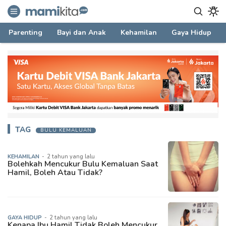
mamikita.com
Informasi Parenting untuk Mami Milenial
Parenting
Bayi dan Anak
Kehamilan
Gaya Hidup
TAG
BULU KEMALUAN
KEHAMILAN
-
2 tahun yang lalu
Bolehkah Mencukur Bulu Kemaluan Saat
Hamil, Boleh Atau Tidak?
GAYA HIDUP
-
2 tahun yang lalu
Kenapa Ibu Hamil Tidak Boleh Mencukur