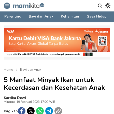
mamikita.com
Informasi Parenting untuk Mami Milenial
Parenting
Bayi dan Anak
Kehamilan
Gaya Hidup
Home
Bayi dan Anak
5 Manfaat Minyak Ikan untuk
Kecerdasan dan Kesehatan Anak
Kartika Dewi
Minggu, 19 Februari 2023 17:00 WIB
Bagikan