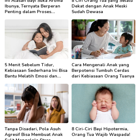
Ini Alasan Bayi Suka Aroma
8 Ciri Orang Tua yang Selalu
Ibunya, Ternyata Berperan
Dekat dengan Anak Meski
Penting dalam Proses
Sudah Dewasa
Menyusui
5 Menit Sebelum Tidur,
Cara Mengenali Anak yang
Kebiasaan Sederhana Ini Bisa
Berpotensi Tumbuh Cerdas
Bantu Melatih Emosi dan
dari Kebiasaan Orang Tuanya
Kemampuan Bahasa Anak
Tanpa Disadari, Pola Asuh
8 Ciri-Ciri Bayi Hipotermia,
Agresif Bisa Membuat Anak
Orang Tua Wajib Waspada!