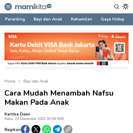
mamikita.com
Informasi Parenting untuk Mami Milenial
Parenting
Bayi dan Anak
Kehamilan
Gaya Hidup
Home
Bayi dan Anak
Cara Mudah Menambah Nafsu
Makan Pada Anak
Kartika Dewi
Rabu, 23 November 2022 00:09 WIB
Bagikan