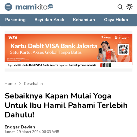
mamikita.com
Informasi Parenting untuk Mami Milenial
Parenting
Bayi dan Anak
Kehamilan
Gaya Hidup
Home
Kesehatan
Sebaiknya Kapan Mulai Yoga
Untuk Ibu Hamil Pahami Terlebih
Dahulu!
Enggar Devian
Jumat, 29 Maret 2024 06:03 WIB