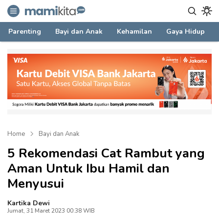
mamikita.com
Informasi Parenting untuk Mami Milenial
Parenting
Bayi dan Anak
Kehamilan
Gaya Hidup
Home
Bayi dan Anak
5 Rekomendasi Cat Rambut yang
Aman Untuk Ibu Hamil dan
Menyusui
Kartika Dewi
Jumat, 31 Maret 2023 00:38 WIB