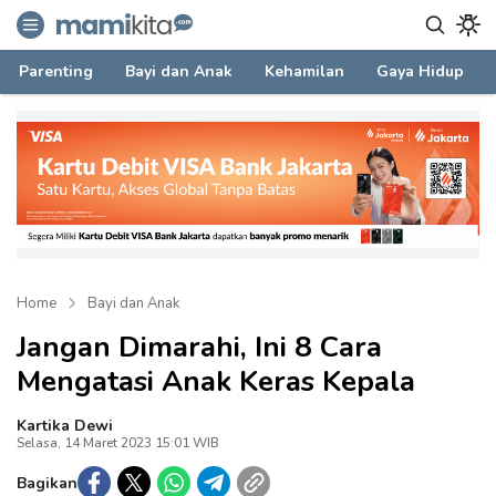
mamikita.com
Informasi Parenting untuk Mami Milenial
Parenting
Bayi dan Anak
Kehamilan
Gaya Hidup
Home
Bayi dan Anak
Jangan Dimarahi, Ini 8 Cara
Mengatasi Anak Keras Kepala
Kartika Dewi
Selasa, 14 Maret 2023 15:01 WIB
Bagikan