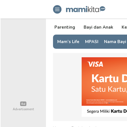
mamikita.com
Informasi Parenting untuk Mami Mi
Parenting
Bayi dan Anak
Ke
Mam’s Life
MPASI
Nama Bayi