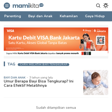
mamikita.com
Informasi Parenting untuk Mami Milenial
Parenting
Bayi dan Anak
Kehamilan
Gaya Hidup
TAG
CARA MELATIH BAYI TENGKURAP
BAYI DAN ANAK
-
3 tahun yang lalu
Umur Berapa Bayi Bisa Tengkurap? Ini
Cara Efektif Melatihnya
Sudah ditampilkan semua