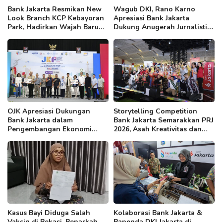
Bank Jakarta Resmikan New
Wagub DKI, Rano Karno
Look Branch KCP Kebayoran
Apresiasi Bank Jakarta
Park, Hadirkan Wajah Baru
Dukung Anugerah Jurnalistik
yang Lebih Modern
MHT 2026, Dorong Karya
Berkualitas Sambut 5 Abad
Jakarta
OJK Apresiasi Dukungan
Storytelling Competition
Bank Jakarta dalam
Bank Jakarta Semarakkan PRJ
Pengembangan Ekonomi
2026, Asah Kreativitas dan
Kreatif DKI
Kepercayaan Diri Anak
Kasus Bayi Diduga Salah
Kolaborasi Bank Jakarta &
Vaksin di Bekasi, Benarkah
Bapenda DKI Jakarta di