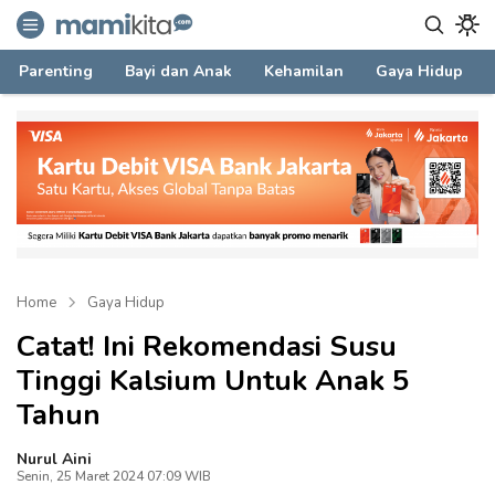
mamikita.com
Informasi Parenting untuk Mami Milenial
Parenting
Bayi dan Anak
Kehamilan
Gaya Hidup
Home
Gaya Hidup
Catat! Ini Rekomendasi Susu
Tinggi Kalsium Untuk Anak 5
Tahun
Nurul Aini
Senin, 25 Maret 2024 07:09 WIB