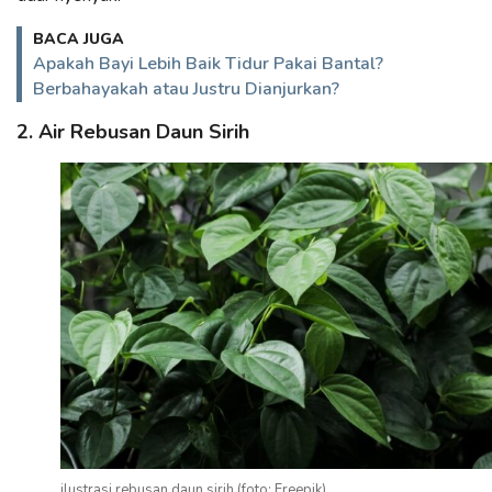
BACA JUGA
Apakah Bayi Lebih Baik Tidur Pakai Bantal?
Berbahayakah atau Justru Dianjurkan?
2. Air Rebusan Daun Sirih
ilustrasi rebusan daun sirih (foto: Freepik)