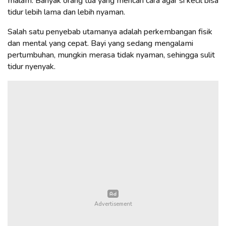
malam. Banyak orang tua yang mencari cara agar si kecil bisa
tidur lebih lama dan lebih nyaman.
Salah satu penyebab utamanya adalah perkembangan fisik
dan mental yang cepat. Bayi yang sedang mengalami
pertumbuhan, mungkin merasa tidak nyaman, sehingga sulit
tidur nyenyak.