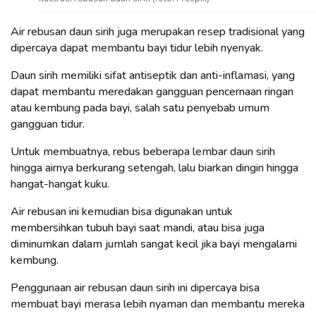
Air rebusan daun sirih juga merupakan resep tradisional yang
dipercaya dapat membantu bayi tidur lebih nyenyak.
Daun sirih memiliki sifat antiseptik dan anti-inflamasi, yang
dapat membantu meredakan gangguan pencernaan ringan
atau kembung pada bayi, salah satu penyebab umum
gangguan tidur.
Untuk membuatnya, rebus beberapa lembar daun sirih
hingga airnya berkurang setengah, lalu biarkan dingin hingga
hangat-hangat kuku.
Air rebusan ini kemudian bisa digunakan untuk
membersihkan tubuh bayi saat mandi, atau bisa juga
diminumkan dalam jumlah sangat kecil jika bayi mengalami
kembung.
Penggunaan air rebusan daun sirih ini dipercaya bisa
membuat bayi merasa lebih nyaman dan membantu mereka