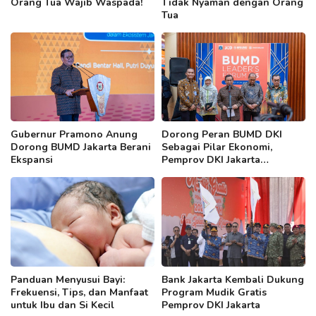
Orang Tua Wajib Waspada!
Tidak Nyaman dengan Orang
Tua
Gubernur Pramono Anung
Dorong Peran BUMD DKI
Dorong BUMD Jakarta Berani
Sebagai Pilar Ekonomi,
Ekspansi
Pemprov DKI Jakarta
Selenggarakan BUMD
Leaders Forum
Panduan Menyusui Bayi:
Bank Jakarta Kembali Dukung
Frekuensi, Tips, dan Manfaat
Program Mudik Gratis
untuk Ibu dan Si Kecil
Pemprov DKI Jakarta