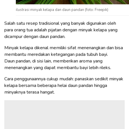
ilustrasi minyak kelapa dan daun pandan (foto: Freepik)
Salah satu resep tradisional yang banyak digunakan oleh
para orang tua adalah pijatan dengan minyak kelapa yang
dicampur dengan daun pandan.
Minyak kelapa dikenal memiliki sifat menenangkan dan bisa
membantu meredakan ketegangan pada tubuh bayi.
Daun pandan, di sisi lain, memberikan aroma yang
menenangkan yang dapat membantu bayi lebih rileks.
Cara penggunaannya cukup mudah: panaskan sedikit minyak
kelapa bersama beberapa helai daun pandan hingga
minyaknya terasa hangat.