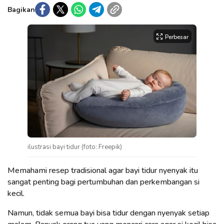
Bagikan
Perbesar
ilustrasi bayi tidur (foto: Freepik)
Memahami resep tradisional agar bayi tidur nyenyak itu
sangat penting bagi pertumbuhan dan perkembangan si
kecil.
Namun, tidak semua bayi bisa tidur dengan nyenyak setiap