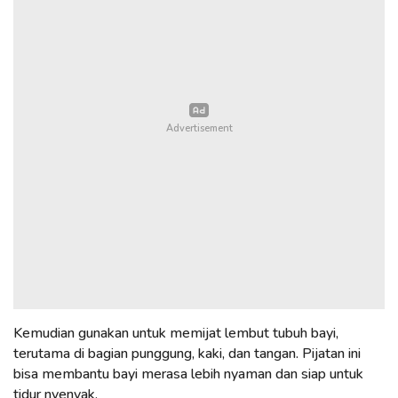
Kemudian gunakan untuk memijat lembut tubuh bayi,
terutama di bagian punggung, kaki, dan tangan. Pijatan ini
bisa membantu bayi merasa lebih nyaman dan siap untuk
tidur nyenyak.