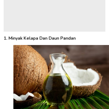
1. Minyak Kelapa Dan Daun Pandan