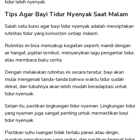
tidur lebih nyenyak.
Tips Agar Bayi Tidur Nyenyak Saat Malam
Salah satu kunci agar bayi tidur nyenyak adalah menciptakan
rutinitas tidur yang konsisten setiap malam.
Rutinitas ini bisa mencakup kegiatan seperti mandi dengan
air hangat, pijatan lembut, menyanyikan lagu pengantar tidur,
atau membaca buku cerita.
Dengan melakukan rutinitas ini secara teratur, bayi akan
mulai mengenali tanda-tanda bahwa waktu tidur sudah
dekat, dan tubuhnya akan lebih mudah beradaptasi untuk
tidur nyenyak.
Selain itu, pastikan lingkungan tidur nyaman. Lingkungan tidur
yang nyaman juga sangat penting untuk memastikan bayi
tidur nyenyak.
Pastikan suhu ruangan tidak terlalu panas atau dingin,
gunakan pencahayaan yang redup, dan pastikan tempat tidur