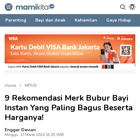
mamikita.com
Informasi Parenting untuk Mami Milenial
Parenting
Bayi dan Anak
Kehamilan
Gaya Hidup
Home
MPASI
9 Rekomendasi Merk Bubur Bayi
Instan Yang Paling Bagus Beserta
Harganya!
Enggar Devian
Minggu, 17 Maret 2024 15:03 WIB