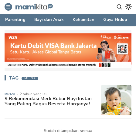
mamikita.com
Informasi Parenting untuk Mami Milenial
Parenting
Bayi dan Anak
Kehamilan
Gaya Hidup
TAG
MILNA
MPASI
-
2 tahun yang lalu
9 Rekomendasi Merk Bubur Bayi Instan
Yang Paling Bagus Beserta Harganya!
Sudah ditampilkan semua