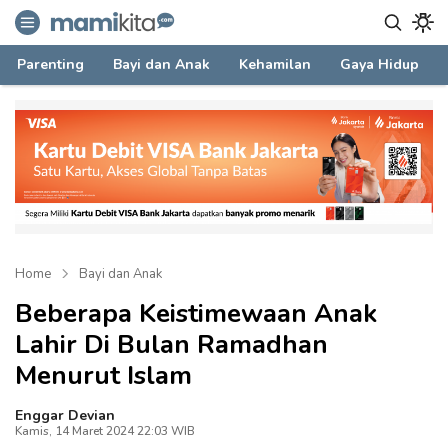
mamikita.com
Informasi Parenting untuk Mami Milenial
Parenting
Bayi dan Anak
Kehamilan
Gaya Hidup
Home
Bayi dan Anak
Beberapa Keistimewaan Anak
Lahir Di Bulan Ramadhan
Menurut Islam
Enggar Devian
Kamis, 14 Maret 2024 22:03 WIB