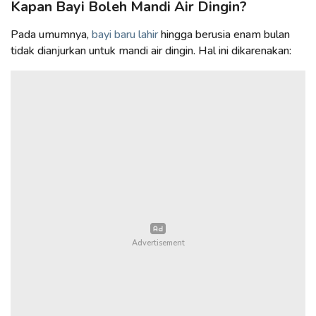
Kapan Bayi Boleh Mandi Air Dingin?
Pada umumnya,
bayi baru lahir
hingga berusia enam bulan
tidak dianjurkan untuk mandi air dingin. Hal ini dikarenakan: