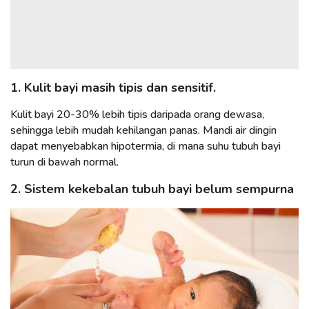
1. Kulit bayi masih tipis dan sensitif.
Kulit bayi 20-30% lebih tipis daripada orang dewasa,
sehingga lebih mudah kehilangan panas. Mandi air dingin
dapat menyebabkan hipotermia, di mana suhu tubuh bayi
turun di bawah normal.
2. Sistem kekebalan tubuh bayi belum sempurna