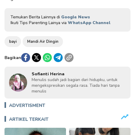
Temukan Berita Lainnya di
Google News
Ikuti Tips Parenting Lainya via
WhatsApp Channel
bayi
Mandi Air Dingin
Bagikan
Sofianti Herina
Menulis sudah jadi bagian dari hidupku, untuk
mengekspresikan segala rasa. Tiada hari tanpa
menulis
ADVERTISMENT
ARTIKEL TERKAIT