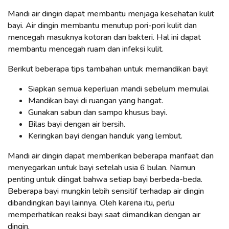
Mandi air dingin dapat membantu menjaga kesehatan kulit
bayi. Air dingin membantu menutup pori-pori kulit dan
mencegah masuknya kotoran dan bakteri. Hal ini dapat
membantu mencegah ruam dan infeksi kulit.
Berikut beberapa tips tambahan untuk memandikan bayi:
Siapkan semua keperluan mandi sebelum memulai.
Mandikan bayi di ruangan yang hangat.
Gunakan sabun dan sampo khusus bayi.
Bilas bayi dengan air bersih.
Keringkan bayi dengan handuk yang lembut.
Mandi air dingin dapat memberikan beberapa manfaat dan
menyegarkan untuk bayi setelah usia 6 bulan. Namun
penting untuk diingat bahwa setiap bayi berbeda-beda.
Beberapa bayi mungkin lebih sensitif terhadap air dingin
dibandingkan bayi lainnya. Oleh karena itu, perlu
memperhatikan reaksi bayi saat dimandikan dengan air
dingin.