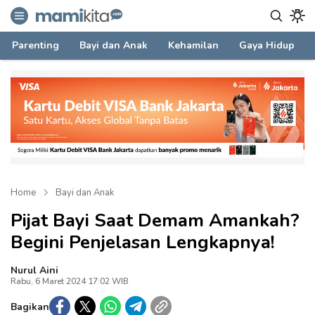
mamikita.com
Informasi Parenting untuk Mami Milenial
Parenting
Bayi dan Anak
Kehamilan
Gaya Hidup
Home
Bayi dan Anak
Pijat Bayi Saat Demam Amankah?
Begini Penjelasan Lengkapnya!
Nurul Aini
Rabu, 6 Maret 2024 17:02 WIB
Bagikan