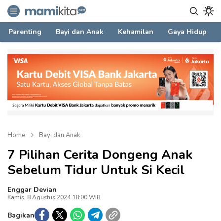
mamikita.com
Informasi Parenting untuk Mami Milenial
Parenting
Bayi dan Anak
Kehamilan
Gaya Hidup
Home
Bayi dan Anak
7 Pilihan Cerita Dongeng Anak
Sebelum Tidur Untuk Si Kecil
Enggar Devian
Kamis, 8 Agustus 2024 18:00 WIB
Bagikan