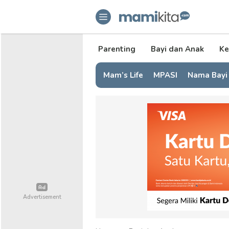
mamikita.com
Informasi Parenting untuk Mami Mi
Parenting
Bayi dan Anak
Ke
Mam’s Life
MPASI
Nama Bayi