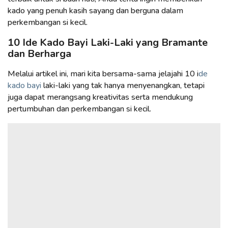
kado yang penuh kasih sayang dan berguna dalam
perkembangan si kecil.
10 Ide Kado Bayi Laki-Laki yang Bramante
dan Berharga
Melalui artikel ini, mari kita bersama-sama jelajahi 10 i
de
kado bayi
laki-laki yang tak hanya menyenangkan, tetapi
juga dapat merangsang kreativitas serta mendukung
pertumbuhan dan perkembangan si kecil.