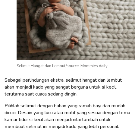
Selimut Hangat dan Lembut/source: Mommies daily
Sebagai perlindungan ekstra, selimut hangat dan lembut
akan menjadi kado yang sangat berguna untuk si kecil,
terutama saat cuaca sedang dingin.
Pilihlah selimut dengan bahan yang ramah bayi dan mudah
dicuci. Desain yang lucu atau motif yang sesuai dengan tema
kamar tidur si kecil akan menjadi nilai tambah untuk
membuat selimut ini menjadi kado yang lebih personal.