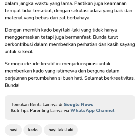
dalam jangka waktu yang lama. Pastikan juga keamanan
tempat tidur tersebut, dengan sirkulasi udara yang baik dan
material yang bebas dari zat berbahaya.
Dengan memilih kado bayi laki-laki yang tidak hanya
menggemaskan tetapi juga bermanfaat, Bunda turut
berkontribusi dalam memberikan perhatian dan kasih sayang
untuk si kecil.
Semoga ide-ide kreatif ini menjadi inspirasi untuk
memberikan kado yang istimewa dan berguna dalam
perjalanan pertumbuhan si buah hati. Selamat berkreativitas,
Bunda!
Temukan Berita Lainnya di
Google News
Ikuti Tips Parenting Lainya via
WhatsApp Channel
bayi
kado
bayi laki-laki