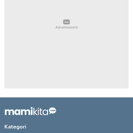
Kategori