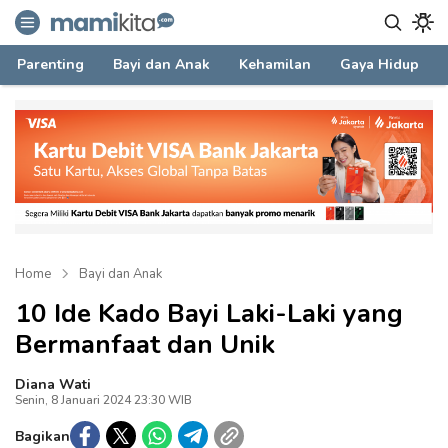
mamikita.com
Informasi Parenting untuk Mami Milenial
Parenting
Bayi dan Anak
Kehamilan
Gaya Hidup
Home
Bayi dan Anak
10 Ide Kado Bayi Laki-Laki yang
Bermanfaat dan Unik
Diana Wati
Senin, 8 Januari 2024 23:30 WIB
Bagikan