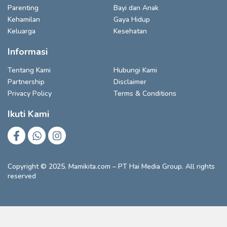
Parenting
Bayi dan Anak
Kehamilan
Gaya Hidup
Keluarga
Kesehatan
Informasi
Tentang Kami
Hubungi Kami
Partnership
Disclaimer
Privacy Policy
Terms & Conditions
Ikuti Kami
Copyright © 2025. Mamikita.com – PT Hai Media Group. All rights
reserved