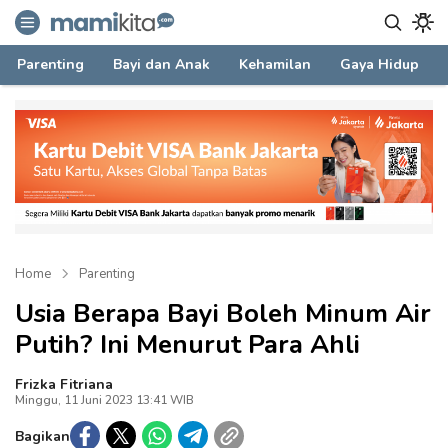
mamikita.com
Informasi Parenting untuk Mami Milenial
Parenting
Bayi dan Anak
Kehamilan
Gaya Hidup
Home
Parenting
Usia Berapa Bayi Boleh Minum Air
Putih? Ini Menurut Para Ahli
Frizka Fitriana
Minggu, 11 Juni 2023 13:41 WIB
Bagikan