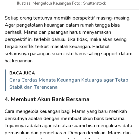
Ilustrasi Mengelola Keuangan Foto : Shutterstock
Setiap orang tentunya memiliki perspektif masing-masing.
Agar pengelolaan keuangan dalam rumah tangga bisa
berhasil, Mams dan pasangan harus menyamakan
perspektif ini terlebih dahulu. Jika tidak, maka akan sering
terjadi konflik terkait masalah keuangan. Padahal,
seharusnya pasangan suami istri harus saling support dalam
hal keuangan.
BACA JUGA
Cara Cerdas Menata Keuangan Keluarga agar Tetap
Stabil dan Terencana
4. Membuat Akun Bank Bersama
Cara mengelola keuangan bagi Mams yang baru menikah
berikutnya adalah dengan membuat akun bank bersama.
Tujuannya adalah agar istri atau suami bisa mengakses data
pemasukan dan pengeluaran. Dengan demikian, Mams dan