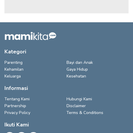
Kategori
Parenting
Bayi dan Anak
Kehamilan
Gaya Hidup
Keluarga
Kesehatan
Informasi
Tentang Kami
Hubungi Kami
Partnership
Disclaimer
Privacy Policy
Terms & Conditions
Ikuti Kami