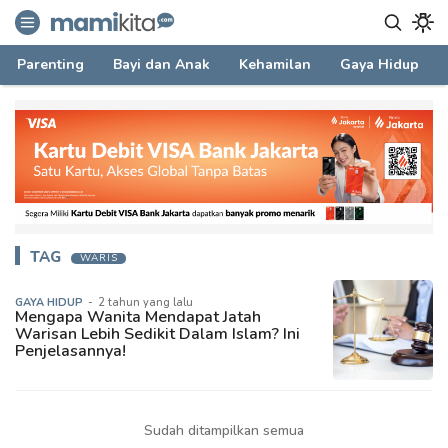
mamikita.com
Informasi Parenting untuk Mami Milenial
Parenting
Bayi dan Anak
Kehamilan
Gaya Hidup
TAG
WARIS
GAYA HIDUP
-
2 tahun yang lalu
Mengapa Wanita Mendapat Jatah
Warisan Lebih Sedikit Dalam Islam? Ini
Penjelasannya!
Sudah ditampilkan semua