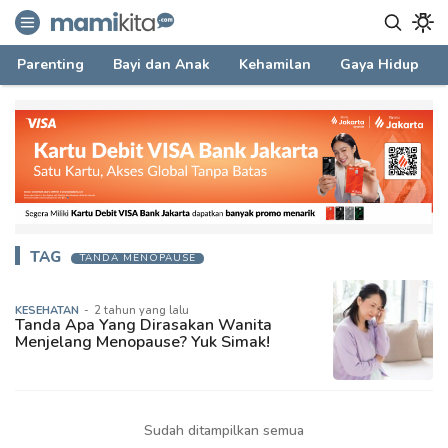
mamikita.com
Informasi Parenting untuk Mami Milenial
Parenting
Bayi dan Anak
Kehamilan
Gaya Hidup
TAG
TANDA MENOPAUSE
KESEHATAN
-
2 tahun yang lalu
Tanda Apa Yang Dirasakan Wanita
Menjelang Menopause? Yuk Simak!
Sudah ditampilkan semua