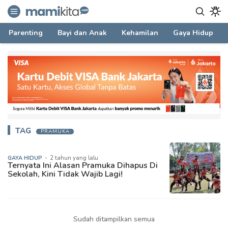
mamikita.com
Informasi Parenting untuk Mami Milenial
Parenting
Bayi dan Anak
Kehamilan
Gaya Hidup
TAG
PRAMUKA
GAYA HIDUP
-
2 tahun yang lalu
Ternyata Ini Alasan Pramuka Dihapus Di
Sekolah, Kini Tidak Wajib Lagi!
Sudah ditampilkan semua