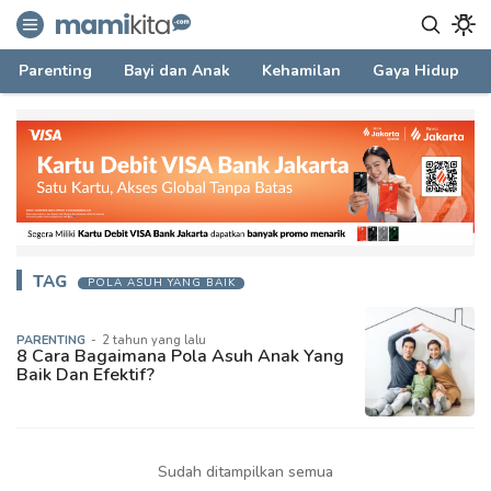
mamikita.com
Informasi Parenting untuk Mami Milenial
Parenting
Bayi dan Anak
Kehamilan
Gaya Hidup
TAG
POLA ASUH YANG BAIK
PARENTING
-
2 tahun yang lalu
8 Cara Bagaimana Pola Asuh Anak Yang
Baik Dan Efektif?
Sudah ditampilkan semua