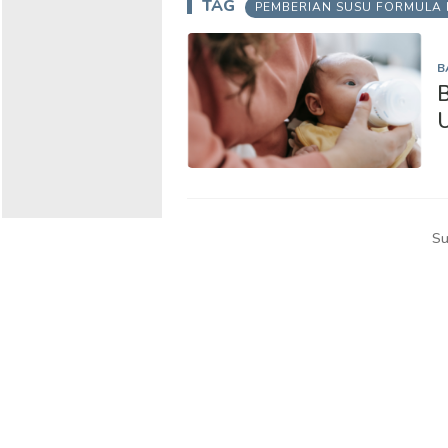
TAG
PEMBERIAN SUSU FORMULA 
B
B
U
Su