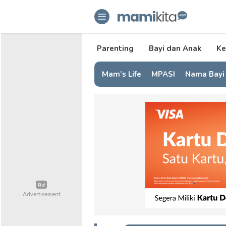
mamikita.com
Informasi Parenting untuk Mami Mi
Parenting
Bayi dan Anak
Ke
Mam’s Life
MPASI
Nama Bayi