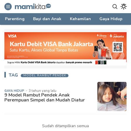
mamikita.com
Informasi Parenting untuk Mami Milenial
Parenting
Bayi dan Anak
Kehamilan
Gaya Hidup
TAG
MODEL RAMBUT PENDEK
GAYA HIDUP
-
3 tahun yang lalu
9 Model Rambut Pendek Anak
Perempuan Simpel dan Mudah Diatur
Sudah ditampilkan semua