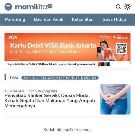
mamikita.com
Informasi Parenting untuk Mami Milenial
Parenting
Bayi dan Anak
Kehamilan
Gaya Hidup
TAG
MAKNAN PENGHAMBAT KANKER DERVIKS
KESEHATAN
-
2 tahun yang lalu
Penyebab Kanker Serviks Diusia Muda,
Kenali Gejala Dan Makanan Yang Ampuh
Mencegahnya
Sudah ditampilkan semua