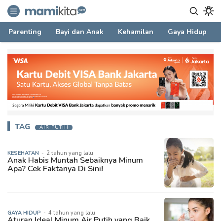
mamikita.com
Informasi Parenting untuk Mami Milenial
Parenting
Bayi dan Anak
Kehamilan
Gaya Hidup
TAG
AIR PUTIH
KESEHATAN
-
2 tahun yang lalu
Anak Habis Muntah Sebaiknya Minum
Apa? Cek Faktanya Di Sini!
GAYA HIDUP
-
4 tahun yang lalu
Aturan Ideal Minum Air Putih yang Baik