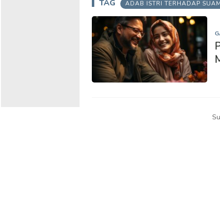
TAG
ADAB ISTRI TERHADAP SUAM
G
P
M
Su