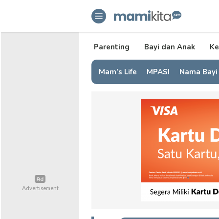
mamikita.com
Informasi Parenting untuk Mami Mi
Parenting
Bayi dan Anak
Ke
Mam’s Life
MPASI
Nama Bayi