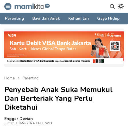
mamikita.com
Informasi Parenting untuk Mami Milenial
Parenting
Bayi dan Anak
Kehamilan
Gaya Hidup
Home
Parenting
Penyebab Anak Suka Memukul
Dan Berteriak Yang Perlu
Diketahui
Enggar Devian
Jumat, 10 Mei 2024 14:00 WIB