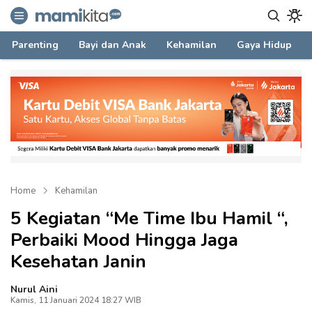
mamikita.com
Informasi Parenting untuk Mami Milenial
Parenting
Bayi dan Anak
Kehamilan
Gaya Hidup
Home
Kehamilan
5 Kegiatan “Me Time Ibu Hamil “,
Perbaiki Mood Hingga Jaga
Kesehatan Janin
Nurul Aini
Kamis, 11 Januari 2024 18:27 WIB