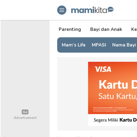
mamikita.com
Informasi Parenting untuk Mami Mi
Parenting
Bayi dan Anak
Ke
Mam’s Life
MPASI
Nama Bayi