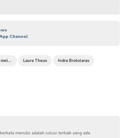
ews
App Channel
Laura Theux melahirkan
Laura Theux
Indra Brotolaras
berkata menulis adalah solusi terbaik yang ada.