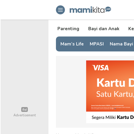
mamikita.com
Informasi Parenting untuk Mami Mi
Parenting
Bayi dan Anak
Ke
Mam’s Life
MPASI
Nama Bayi