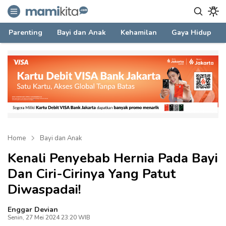
mamikita.com
Informasi Parenting untuk Mami Milenial
Parenting
Bayi dan Anak
Kehamilan
Gaya Hidup
Home
Bayi dan Anak
Kenali Penyebab Hernia Pada Bayi
Dan Ciri-Cirinya Yang Patut
Diwaspadai!
Enggar Devian
Senin, 27 Mei 2024 23:20 WIB