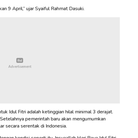
kan 9 April,” ujar Syaiful Rahmat Dasuki.
k Idul Fitri adalah ketinggian hilal minimal 3 derajat.
t. Setelahnya pemerintah baru akan mengumumkan
ar secara serentak di Indonesia.
an kondisi seperti itu, Insyaallah Hari Raya Idul Fitri