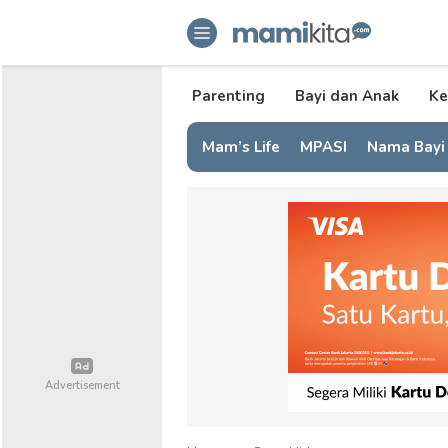
mamikita.com
Informasi Parenting untuk Mami Mi
Parenting
Bayi dan Anak
Ke
Mam’s Life
MPASI
Nama Bayi