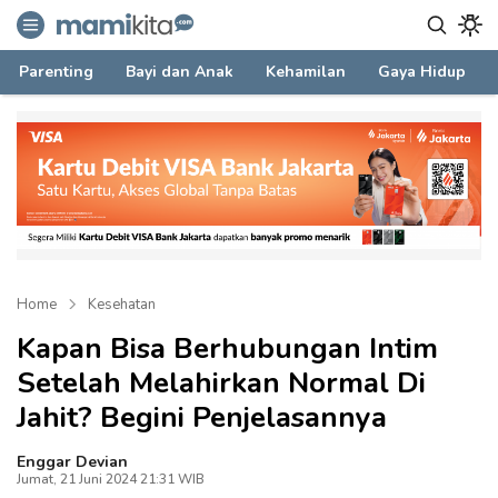
mamikita.com
Informasi Parenting untuk Mami Milenial
Parenting
Bayi dan Anak
Kehamilan
Gaya Hidup
Home
Kesehatan
Kapan Bisa Berhubungan Intim
Setelah Melahirkan Normal Di
Jahit? Begini Penjelasannya
Enggar Devian
Jumat, 21 Juni 2024 21:31 WIB