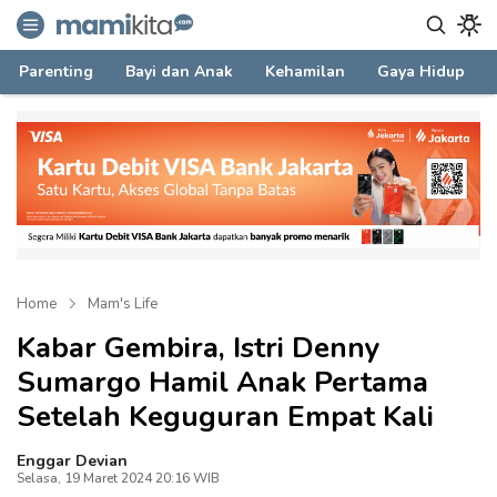
mamikita.com
Informasi Parenting untuk Mami Milenial
Parenting
Bayi dan Anak
Kehamilan
Gaya Hidup
Home
Mam's Life
Kabar Gembira, Istri Denny
Sumargo Hamil Anak Pertama
Setelah Keguguran Empat Kali
Enggar Devian
Selasa, 19 Maret 2024 20:16 WIB