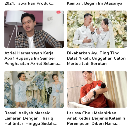
2024, Tawarkan Produk
Kembar, Begini Ini Alasanya
Berkualitas dan Ramah di
Kantong
Azriel Hermansyah Kerja
Dikabarkan Ayu Ting Ting
Apa? Rupanya Ini Sumber
Batal Nikah, Unggahan Calon
Penghasilan Azriel Selama
Mertua Jadi Sorotan
Ini!
Resmi! Aaliyah Massaid
Larissa Chou Melahirkan
Lamaran Dengan Thariq
Anak Kedua Berjenis Kelamin
Halilintar, Hingga Sudah
Perempuan, Diberi Nama
Disibukkan Cari Perabotan
Yang Sangat Indah!