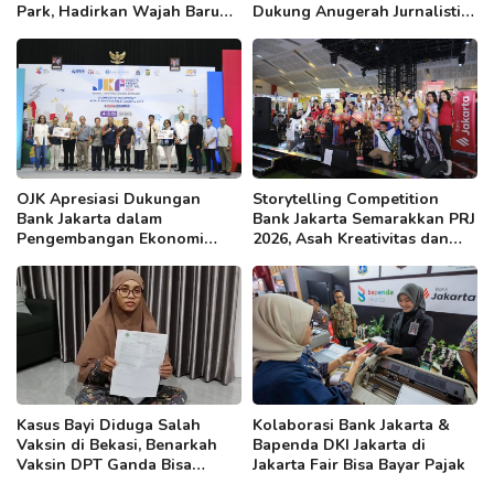
Park, Hadirkan Wajah Baru
Dukung Anugerah Jurnalistik
yang Lebih Modern
MHT 2026, Dorong Karya
Berkualitas Sambut 5 Abad
Jakarta
OJK Apresiasi Dukungan
Storytelling Competition
Bank Jakarta dalam
Bank Jakarta Semarakkan PRJ
Pengembangan Ekonomi
2026, Asah Kreativitas dan
Kreatif DKI
Kepercayaan Diri Anak
Kasus Bayi Diduga Salah
Kolaborasi Bank Jakarta &
Vaksin di Bekasi, Benarkah
Bapenda DKI Jakarta di
Vaksin DPT Ganda Bisa
Jakarta Fair Bisa Bayar Pajak
Sebabkan Radang Otak?