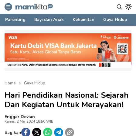
mamikita.com
Informasi Parenting untuk Mami Milenial
Parenting
Bayi dan Anak
Kehamilan
Gaya Hidup
Home
Gaya Hidup
Hari Pendidikan Nasional: Sejarah
Dan Kegiatan Untuk Merayakan!
Enggar Devian
Kamis, 2 Mei 2024 18:50 WIB
Bagikan