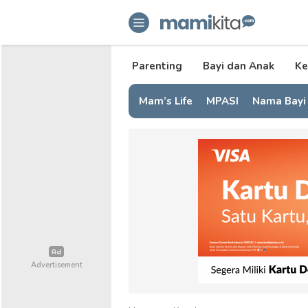
mamikita.com
Informasi Parenting untuk Mami Mi
Parenting
Bayi dan Anak
Ke
Mam’s Life
MPASI
Nama Bayi