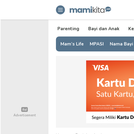
mamikita.com
Informasi Parenting untuk Mami Mi
Parenting
Bayi dan Anak
Ke
Mam’s Life
MPASI
Nama Bayi